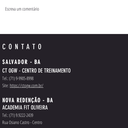
O papel do Uke
Escreva um comentário
The Memories of
Video
CONTATO
SALVADOR
- BA
CT OGW - CENTRO DE TREINAMENT
O
Tel.
: (71) 9-9905-8998
Site:
https://ctogw.com.br/
NOVA REDENÇÃO - BA
ACADEMIA FIT OLIVEIRA
Tel.
: (71) 9.9222-2439
Rua Osiano Castro - Centro